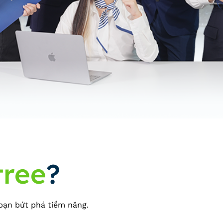
tree
?
bạn bứt phá tiềm năng.