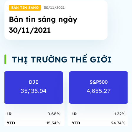
BẢN TIN SÁNG
30/11/2021
Bản tin sáng ngày
30/11/2021
THỊ TRƯỜNG THẾ GIỚI
DJI
S&P500
35,135.94
4,655.27
1D
0.68%
1D
1.32%
YTD
15.54%
YTD
24.74%