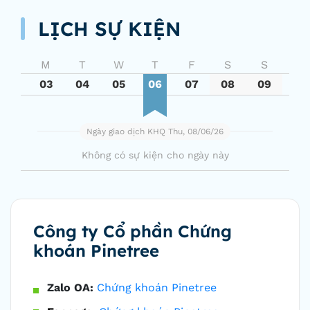
LỊCH SỰ KIỆN
M
T
W
T
F
S
S
03
04
05
06
07
08
09
Ngày giao dịch KHQ Thu, 08/06/26
Không có sự kiện cho ngày này
Công ty Cổ phần Chứng
khoán Pinetree
Zalo OA:
Chứng khoán Pinetree