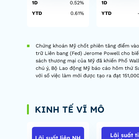
1D
0.52%
1D
YTD
0.61%
YTD
Chứng khoán Mỹ chốt phiên tăng điểm vào 
trữ Liên bang (Fed) Jerome Powell cho biết
sách thương mại của Mỹ đã khiến Phố Wall
chú ý, Bộ Lao động Mỹ báo cáo hôm thứ Sáu
với số việc làm mới được tạo ra đạt 151,000
KINH TẾ VĨ MÔ
Lãi suất t
Lãi suất liên NH