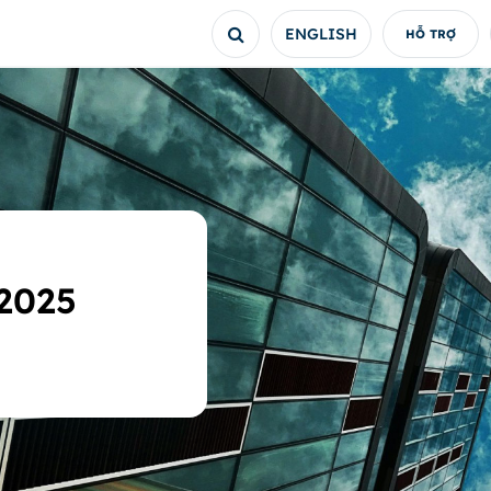
ENGLISH
HỖ TRỢ
/2025