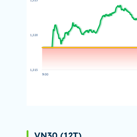
VN30 (12T)