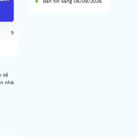
Bản tin sáng 06/08/2026
2569000.00%
2846300.
5
1D (%)
0.06%
1D (%)
YTD (%)
0.54%
YTD (%)
h tế
ến nhà