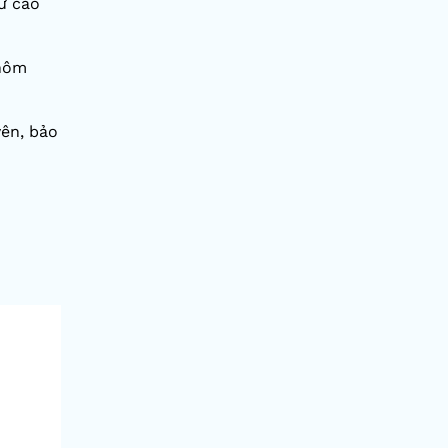
hư cao
 hôm
yên, bảo