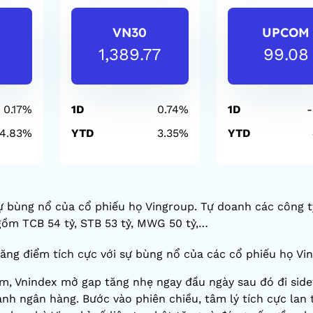
VN30
UPCOM
1,389.77
99.08
0.17%
1D
0.74%
1D
-
4.83%
YTD
3.35%
YTD
sự bùng nổ của cổ phiếu họ Vingroup. Tự doanh các công 
gồm TCB 54 tỷ, STB 53 tỷ, MWG 50 tỷ,…
tăng điểm tích cực với sự bùng nổ của các cổ phiếu họ Vi
ăm, Vnindex mở gap tăng nhẹ ngay đầu ngày sau đó đi sid
nh ngân hàng. Bước vào phiên chiều, tâm lý tích cực lan 