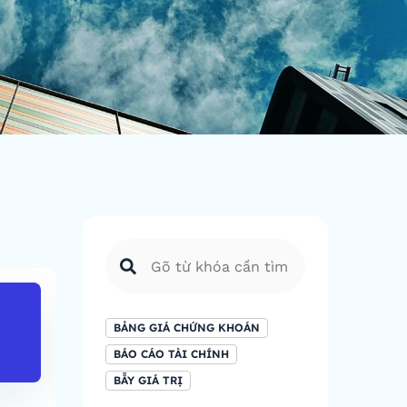
FTSE 100
DAX
BẢNG GIÁ CHỨNG KHOÁN
8,679.88
23,008.
BÁO CÁO TÀI CHÍNH
BẪY GIÁ TRỊ