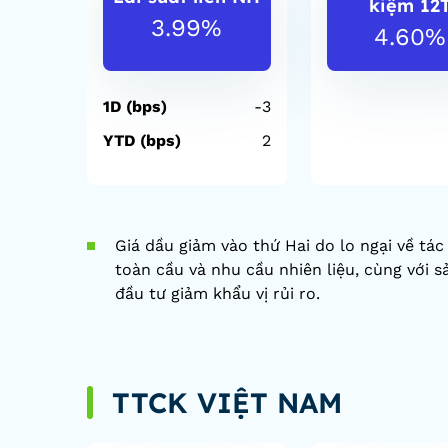
kiệm 12
3.99%
4.60%
1D (bps)
-3
YTD (bps)
2
Giá dầu giảm vào thứ Hai do lo ngại về tá
toàn cầu và nhu cầu nhiên liệu, cùng với 
đầu tư giảm khẩu vị rủi ro.
TTCK VIỆT NAM