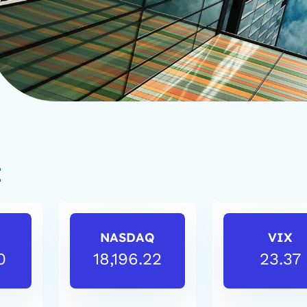
I
NASDAQ
VIX
0
18,196.22
23.37