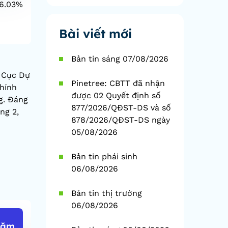
6.03%
1D
-0.03%
1D
YTD
6.20%
YTD
Bài viết mới
Bản tin sáng 07/08/2026
h Cục Dự
Pinetree: CBTT đã nhận
chính
được 02 Quyết định số
g. Đáng
877/2026/QĐST-DS và số
ng 2,
878/2026/QĐST-DS ngày
05/08/2026
Bản tin phái sinh
06/08/2026
Bản tin thị trường
06/08/2026
năm
USD/VND
EUR/VN