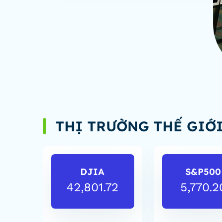
THỊ TRƯỜNG THẾ GIỚ
DJIA
S&P500
42,801.72
5,770.2