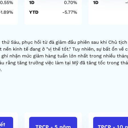
0.55%
1D
0.70%
1D
-
-1.89%
YTD
-5.77%
thứ Sáu, phục hồi từ đà giảm đầu phiên sau khi Chủ tịc
 nền kinh tế đang ở "vị thế tốt." Tuy nhiên, sự bất ổn về 
 ghi nhận mức giảm hàng tuần lớn nhất trong nhiều thán
 rằng tăng trưởng việc làm tại Mỹ đã tăng tốc trong thá
.
iết
TPCP - 5 năm
TPCP - 10 