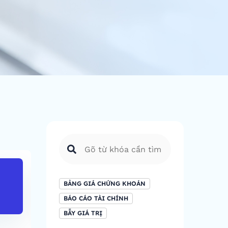
GT mua ròng
Tổng GTGD (
NĐTNN (tỷ)
BẢNG GIÁ CHỨNG KHOÁN
24,885.
-816.39
BÁO CÁO TÀI CHÍNH
BẪY GIÁ TRỊ