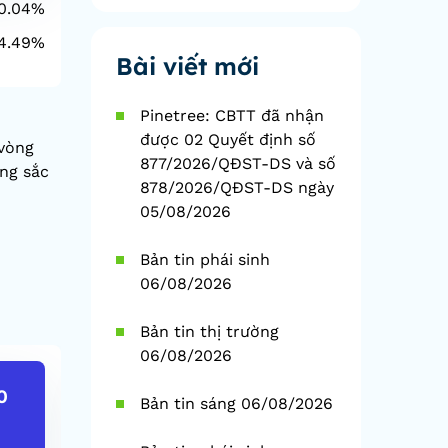
0.04%
1D
4.49%
YTD
Bài viết mới
Pinetree: CBTT đã nhận
được 02 Quyết định số
 vòng
877/2026/QĐST-DS và số
ong sắc
878/2026/QĐST-DS ngày
05/08/2026
Bản tin phái sinh
06/08/2026
Bản tin thị trường
06/08/2026
0
FUESSVFL
FUEVFVN
Bản tin sáng 06/08/2026
0
30,210
36,650