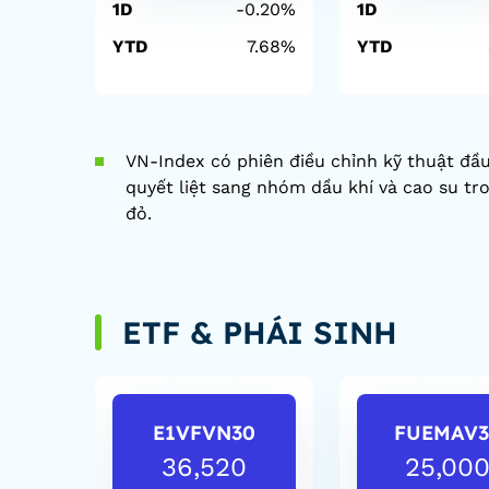
1D
-0.20%
1D
YTD
7.68%
YTD
VN-Index có phiên điều chỉnh kỹ thuật đầu 
quyết liệt sang nhóm dầu khí và cao su tr
đỏ.
ETF & PHÁI SINH
E1VFVN30
FUEMAV3
36,520
25,00