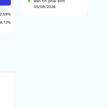
Bản tin phái sinh
05/08/2026
2.59%
1D
0.67%
1D
-
8.73%
YTD
-0.49%
YTD