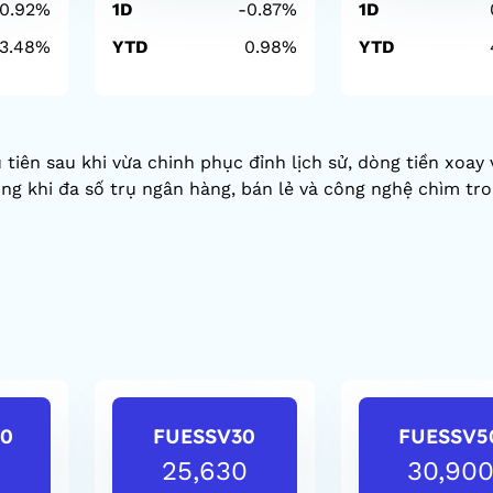
0.92%
1D
-0.87%
1D
3.48%
YTD
0.98%
YTD
tiên sau khi vừa chinh phục đỉnh lịch sử, dòng tiền xoay
ong khi đa số trụ ngân hàng, bán lẻ và công nghệ chìm tr
0
FUESSV30
FUESSV5
0
25,630
30,90