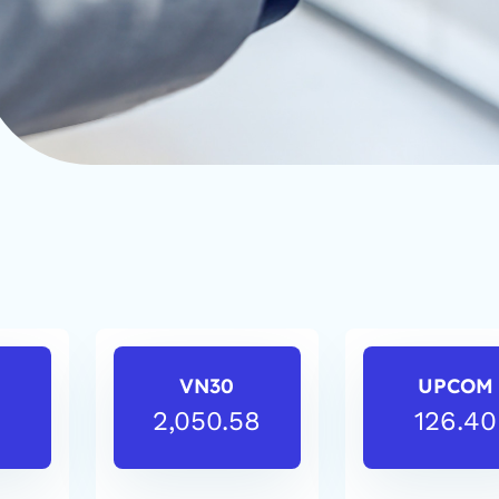
VN30
UPCOM
2,050.58
126.40