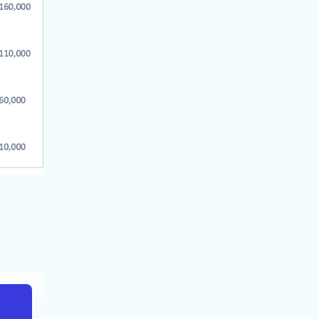
BSE Sensex
STI (Singap