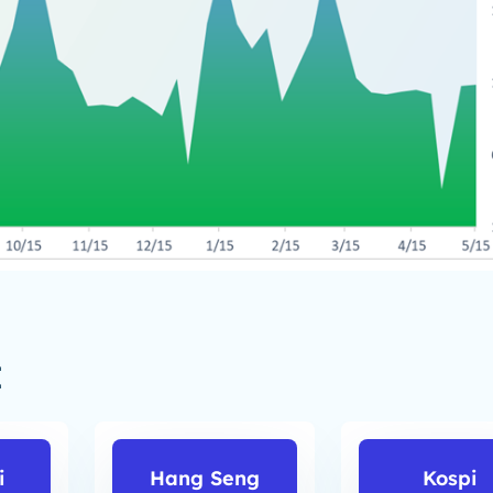
I
i
Hang Seng
Kospi