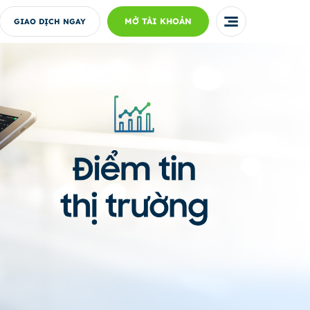
MỞ TÀI KHOẢN
GIAO DỊCH NGAY