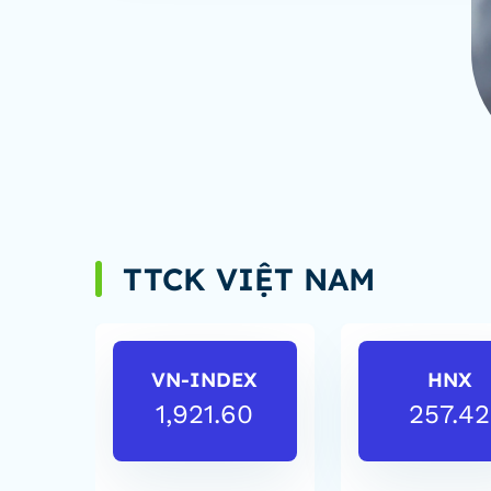
TTCK VIỆT NAM
VN-INDEX
HNX
1,921.60
257.42