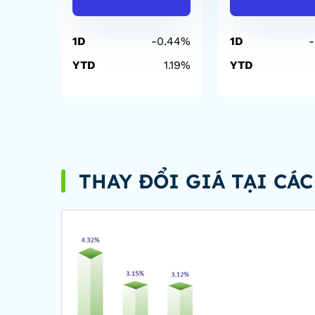
1D
-0.44%
1D
YTD
1.19%
YTD
THAY ĐỔI GIÁ TẠI CÁ