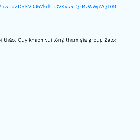
535?pwd=ZDRFV0J5VkdUc3VXVk5tQzRvWWpVQT09
ội thảo, Quý khách vui lòng tham gia group Zalo: