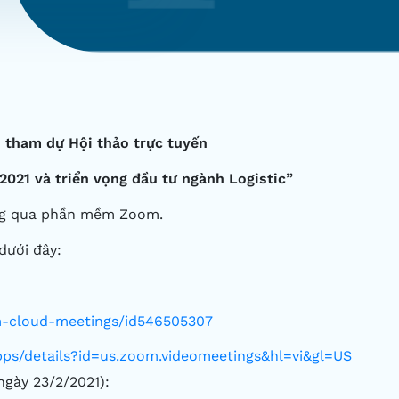
 tham dự Hội thảo trực tuyến
2021 và triển vọng đầu tư ngành Logistic”
ông qua phần mềm Zoom.
dưới đây:
m-cloud-meetings/id546505307
apps/details?id=us.zoom.videomeetings&hl=vi&gl=US
ngày 23/2/2021):