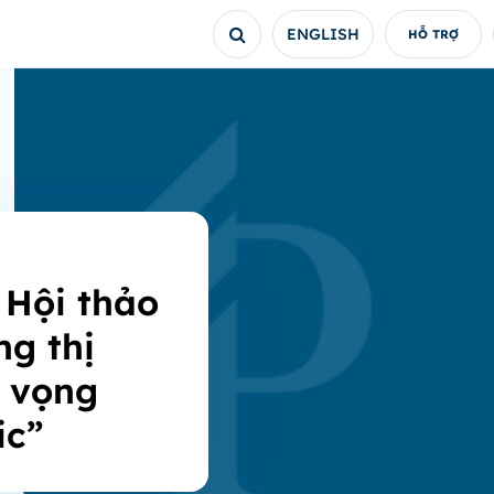
ENGLISH
HỖ TRỢ
Hội thảo
ng thị
n vọng
ic”