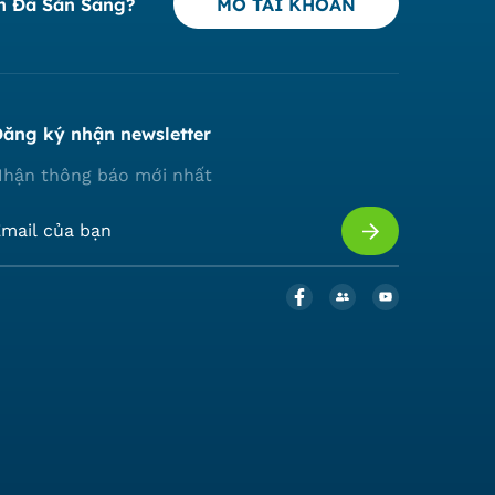
n Đã Sẵn Sàng?
MỞ TÀI KHOẢN
ăng ký nhận newsletter
hận thông báo mới nhất