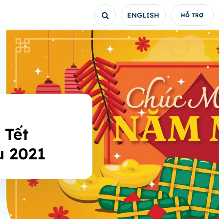
ENGLISH
HỖ TRỢ
 Tết
u 2021