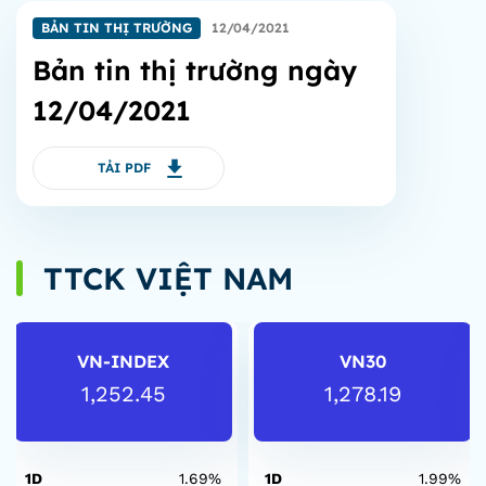
BẢN TIN THỊ TRƯỜNG
12/04/2021
Bản tin thị trường ngày
12/04/2021
TẢI PDF
TTCK VIỆT NAM
VN-INDEX
VN30
1,252.45
1,278.19
1D
1.69%
1D
1.99%