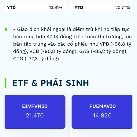
YTD
13.91%
YTD
20.77%
- Giao dịch khối ngoại là điểm trừ khi họ tiếp tục
bán ròng hơn 47 tỷ đồng trên toàn thị trường, lực
bán tập trung vào các cổ phiếu như VPB (-96,8 tỷ
đồng), VCB (-90,8 tỷ đồng), GAS (-85,2 tỷ đồng),
CTG (-77,3 tỷ đồng)…
ETF & PHÁI SINH
E1VFVN30
FUEMAV30
21,470
14,820