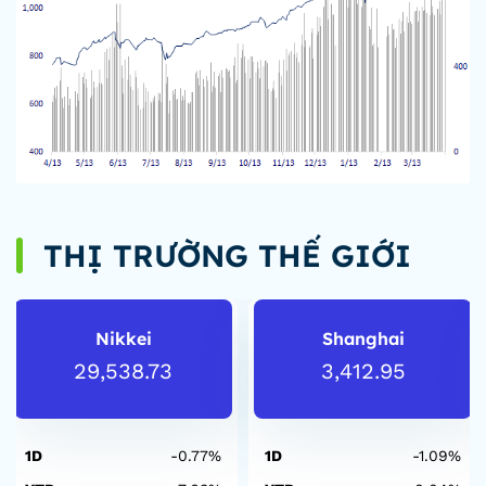
THỊ TRƯỜNG THẾ GIỚI
Nikkei
Shanghai
29,538.73
3,412.95
1D
-0.77%
1D
-1.09%