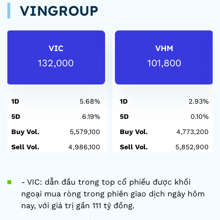
VINGROUP
VIC
VHM
132,000
101,800
1D
5.68%
1D
2.93%
5D
6.19%
5D
0.10%
Buy Vol.
5,579,100
Buy Vol.
4,773,200
Sell Vol.
4,986,100
Sell Vol.
5,852,900
- VIC: dẫn đầu trong top cổ phiếu được khối
ngoại mua ròng trong phiên giao dịch ngày hôm
nay, với giá trị gần 111 tỷ đồng.