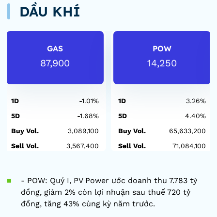
DẦU KHÍ
GAS
POW
87,900
14,250
1D
-1.01%
1D
3.26%
5D
-1.68%
5D
4.40%
Buy Vol.
3,089,100
Buy Vol.
65,633,200
Sell Vol.
3,567,400
Sell Vol.
71,084,100
- POW: Quý I, PV Power ước doanh thu 7.783 tỷ
đồng, giảm 2% còn lợi nhuận sau thuế 720 tỷ
đồng, tăng 43% cùng kỳ năm trước.