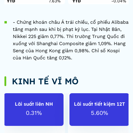
YTD
7.63%
YTD
-0.04%
- Chứng khoán châu Á trái chiều, cổ phiếu Alibaba
tăng mạnh sau khi bị phạt kỷ lục. Tại Nhật Bản,
Nikkei 225 giảm 0,77%. Thi trường Trung Quốc đi
xuống với Shanghai Composite giảm 1,09%. Hang
Seng của Hong Kong giảm 0,98%. Chỉ số Kospi
của Hàn Quốc tăng 0,12%.
KINH TẾ VĨ MÔ
Lãi suất liên NH
Lãi suất tiết kiệm 12T
0.31%
5.60%