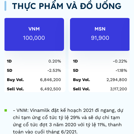
THỰC PHẨM VÀ ĐỒ UỐNG
VNM
MSN
100,000
91,900
1D
0.20%
1D
-0.22%
5D
-2.53%
5D
-1.18%
Buy Vol.
6,846,200
Buy Vol.
2,294,800
Sell Vol.
6,492,500
Sell Vol.
3,117,200
- VNM: Vinamilk đặt kế hoạch 2021 đi ngang, dự
chi tạm ứng cổ tức tỷ lệ 29% và sẽ dự chi tạm
ứng cổ tức đợt 3 năm 2020 với tỷ lệ 11%, thanh
toán vào cuối tháng 6/2021.