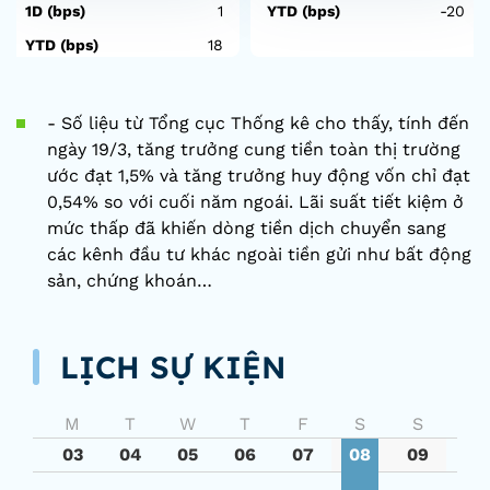
1D (bps)
1
YTD (bps)
-20
YTD (bps)
18
- ​Số liệu từ Tổng cục Thống kê cho thấy, tính đến
ngày 19/3, tăng trưởng cung tiền toàn thị trường
ước đạt 1,5% và tăng trưởng huy động vốn chỉ đạt
0,54% so với cuối năm ngoái. Lãi suất tiết kiệm ở
mức thấp đã khiến dòng tiền dịch chuyển sang
các kênh đầu tư khác ngoài tiền gửi như bất động
sản, chứng khoán…
LỊCH SỰ KIỆN
M
T
W
T
F
S
S
03
04
05
06
07
08
09