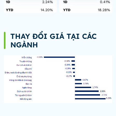
1D
2.24%
1D
0.41%
YTD
14.20%
YTD
18.28%
THAY ĐỔI GIÁ TẠI CÁC
NGÀNH