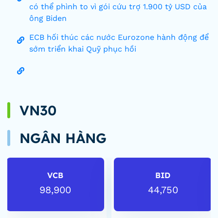
có thể phình to vì gói cứu trợ 1.900 tỷ USD của
ông Biden
ECB hối thúc các nước Eurozone hành động để
sớm triển khai Quỹ phục hồi
VN30
NGÂN HÀNG
VCB
BID
98,900
44,750