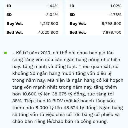
1D
1.44%
1D
1.02%
5D
-3.04%
5D
-1.76%
Buy Vol.
4,237,800
Buy Vol.
8,798,600
Sell Vol.
4,020,800
Sell Vol.
7,679,700
- Kể từ năm 2010, có thể nói chưa bao giờ làn
sóng tăng vốn của các ngân hàng nóng như hiện
nay: tăng mạnh và đồng loạt. Theo quan sát, có
khoảng 20 ngân hàng muốn tăng vốn điều lệ
trong năm nay. MB hiện là ngân hàng có kế hoạch
tăng vốn mạnh nhất trong năm nay, tăng thêm
hơn 10.600 tỷ lên 38.675 tỷ đồng, tức tăng tới
38%. Tiếp theo là BIDV mới kế hoạch tăng vốn
thêm hơn 8.000 tỷ lên 48.524 tỷ đồng. Ngân hàng
sẽ tăng vốn từ việc chia cổ tức bằng cổ phiếu và
chào bán riêng lẻ/chào bán ra công chúng.