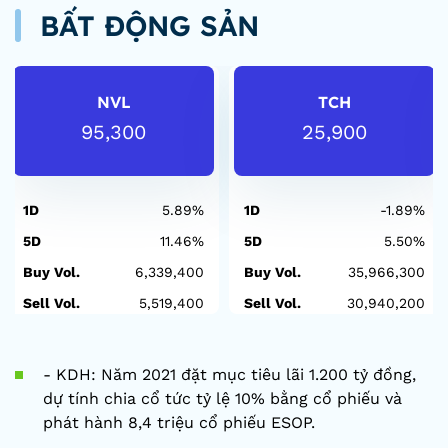
BẤT ĐỘNG SẢN
NVL
TCH
95,300
25,900
1D
5.89%
1D
-1.89%
5D
11.46%
5D
5.50%
Buy Vol.
6,339,400
Buy Vol.
35,966,300
Sell Vol.
5,519,400
Sell Vol.
30,940,200
- KDH: Năm 2021 đặt mục tiêu lãi 1.200 tỷ đồng,
dự tính chia cổ tức tỷ lệ 10% bằng cổ phiếu và
phát hành 8,4 triệu cổ phiếu ESOP.