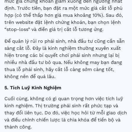
mức giá chứng khoán giảm xuống đến ngưỡng nhất
định. Trước tiên, bạn đặt ra một mức giá cắt lỗ phù
hợp (có thể thấp hơn giá mua khoảng 10%). Sau đó,
trên website đặt lệnh chứng khoán, bạn chọn lệnh
“stop-loss” và điền giá trị cắt lỗ tương ứng.
Để quản lý rủi ro phái sinh, nhà đầu tư cũng cần sẵn
sàng cắt lỗ. Đây là kinh nghiệm thường xuyên xuất
hiện trong các bí quyết chơi phái sinh nhưng lại bị
nhiều nhà đầu tư bỏ qua. Nếu không may bạn đang
thua lỗ phái sinh, hãy cắt lỗ càng sớm càng tốt,
không nên để quá lâu.
5. Tích Luỹ Kinh Nghiệm
Cuối cùng, không có gì quan trọng hơn việc tích luỹ
kinh nghiệm. Thị trường phái sinh rất phức tạp và
thay đổi liên tục. Do đó, việc học hỏi từ mỗi giao dịch
và điều chỉnh chiến lược là chìa khóa để tiến bộ và
thành công.