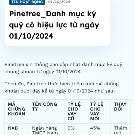
TIN HOẠT ĐỘNG
01/10/2024
Pinetree_Danh mục ký
quỹ có hiệu lực từ ngày
01/10/2024
Pinetree xin thông báo cập nhật danh mục ký quỹ
chứng khoán từ ngày 01/10/2024.
Theo đó, Pinetree thực hiện
thêm mới mã chứng
khoán dưới đây kể từ ngày 01/10/2024 như sau:
MÃ
TÊN CÔNG
TỶ LỆ
TỶ LỆ
THAY
CHỨNG
TY
CHO
CHO
ĐỔI
KHOÁN
VAY
VAY
CŨ
MỚI
NAB
Ngân hàng
0%
45%
Thêm
TMCP Nam
mới