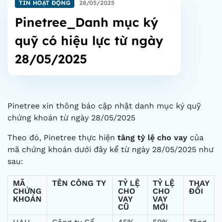
TIN HOẠT ĐỘNG
28/05/2025
Pinetree_Danh mục ký
quỹ có hiệu lực từ ngày
28/05/2025
Pinetree xin thông báo cập nhật danh mục ký quỹ
chứng khoán từ ngày 28/05/2025
Theo đó, Pinetree thực hiện
tăng tỷ lệ cho vay
của
mã chứng khoán dưới đây kể từ ngày 28/05/2025 như
sau:
MÃ
TÊN CÔNG TY
TỶ LỆ
TỶ LỆ
THAY
CHỨNG
CHO
CHO
ĐỔI
KHOÁN
VAY
VAY
CŨ
MỚI