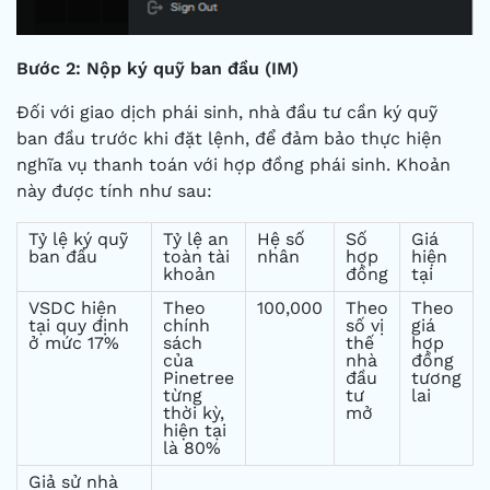
Bước 2: Nộp ký quỹ ban đầu (IM)
Đối với giao dịch phái sinh, nhà đầu tư cần ký quỹ
ban đầu trước khi đặt lệnh, để đảm bảo thực hiện
nghĩa vụ thanh toán với hợp đồng phái sinh. Khoản
này được tính như sau:
Tỷ lệ ký quỹ
Tỷ lệ an
Hệ số
Số
Giá
ban đầu
toàn tài
nhân
hợp
hiện
khoản
đồng
tại
VSDC hiện
Theo
100,000
Theo
Theo
tại quy định
chính
số vị
giá
ở mức 17%
sách
thế
hợp
của
nhà
đồng
Pinetree
đầu
tương
từng
tư
lai
thời kỳ,
mở
hiện tại
là 80%
Giả sử nhà