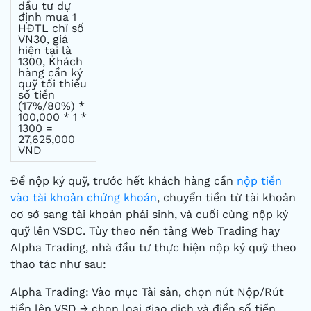
đầu tư dự
định mua 1
HĐTL chỉ số
VN30, giá
hiện tại là
1300, Khách
hàng cần ký
quỹ tối thiểu
số tiền
(17%/80%) *
100,000 * 1 *
1300 =
27,625,000
VND
Để nộp ký quỹ, trước hết khách hàng cần
nộp tiền
vào tài khoản chứng khoán
, chuyển tiền từ tài khoản
cơ sở sang tài khoản phái sinh, và cuối cùng nộp ký
quỹ lên VSDC. Tùy theo nền tảng Web Trading hay
Alpha Trading, nhà đầu tư thực hiện nộp ký quỹ theo
thao tác như sau:
Alpha Trading: Vào mục Tài sản, chọn nút Nộp/Rút
tiền lên VSD → chọn loại giao dịch và điền số tiền