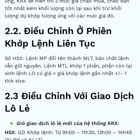
ứng, KRX sẽ hiển thị 3 mức giá chào mua, chào bán
tốt nhất kèm khối lượng còn lại sau khi trừ khối
lượng dự khớp tương ứng với các mức giá đó.
2.2. Điều
C
hỉnh
Ở Phiên
Khớp Lệnh Liên Tục
Sở HSX: Lệnh MP đổi tên thành MLT, bản chất lệnh
vẫn giữ nguyên. Lệnh MTL khớp 1 phần, phần còn lại
sinh lệnh LO có giá = giá khớp lệnh gần nhất +/- 1
tick size.
2.3 Điều Chỉnh Với Giao Dịch
Lô Lẻ
Giờ giao dịch lô lẻ mới của hệ thống KRX:
HSX
: GD Khớp lệnh: Từ 9h00 – 11h30, 13h00 – 14h45
(KLĐK và KLLT)