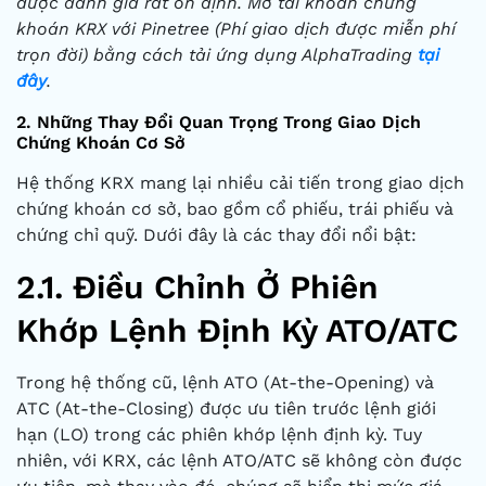
được đánh giá rất ổn định. Mở tài khoản chứng
khoán KRX với Pinetree (Phí giao dịch được miễn phí
trọn đời) bằng cách tải ứng dụng AlphaTrading
tại
đây
.
2. Những Thay Đổi Quan Trọng Trong Giao Dịch
Chứng Khoán Cơ Sở
Hệ thống KRX mang lại nhiều cải tiến trong giao dịch
chứng khoán cơ sở, bao gồm cổ phiếu, trái phiếu và
chứng chỉ quỹ. Dưới đây là các thay đổi nổi bật:
2.1. Điều Chỉnh Ở Phiên
Khớp Lệnh Định Kỳ ATO/ATC
Trong hệ thống cũ, lệnh ATO (At-the-Opening) và
ATC (At-the-Closing) được ưu tiên trước lệnh giới
hạn (LO) trong các phiên khớp lệnh định kỳ. Tuy
nhiên, với KRX, các lệnh ATO/ATC sẽ không còn được