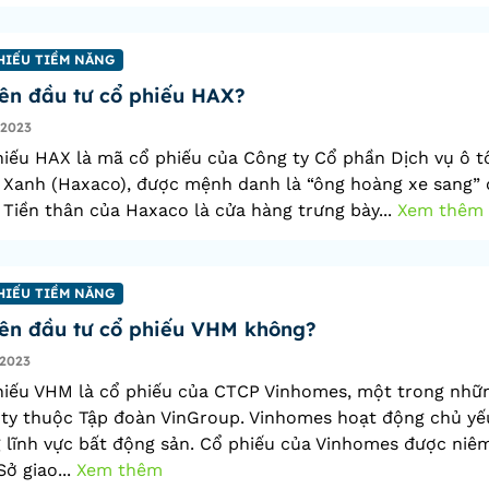
HIẾU TIỀM NĂNG
ên đầu tư cổ phiếu HAX?
/2023
iếu HAX là mã cổ phiếu của Công ty Cổ phần Dịch vụ ô t
Xanh (Haxaco), được mệnh danh là “ông hoàng xe sang” ở
Tiền thân của Haxaco là cửa hàng trưng bày...
Xem thêm
HIẾU TIỀM NĂNG
ên đầu tư cổ phiếu VHM không?
2023
hiếu VHM là cổ phiếu của CTCP Vinhomes, một trong nhữ
 ty thuộc Tập đoàn VinGroup. Vinhomes hoạt động chủ yế
 lĩnh vực bất động sản. Cổ phiếu của Vinhomes được niê
Sở giao...
Xem thêm