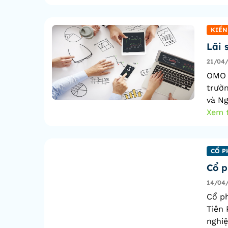
KIẾN
Lãi 
21/04
OMO v
trườn
và Ng
Xem 
CỔ P
Cổ p
14/04
Cổ p
Tiên 
nghiệ