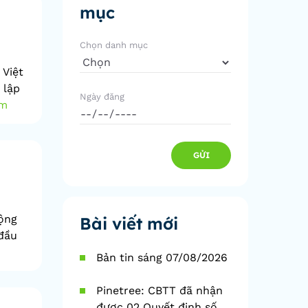
mục
Chọn danh mục
 Việt
 lập
Ngày đăng
êm
GỬI
động
Bài viết mới
đầu
Bản tin sáng 07/08/2026
Pinetree: CBTT đã nhận
được 02 Quyết định số