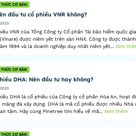
 THỨC CƠ BẢN
ên đầu tư cổ phiếu VNR không?
/2023
iếu VNR của Tổng Công ty Cổ phần Tái bảo hiểm quốc gia
Vinare) được niêm yết trên sàn HNX. Công ty được thành
ăm 1994 và là doanh nghiệp duy nhất niêm yết...
Xem th
 THỨC CƠ BẢN
hiếu DHA: Nên đầu tư hay không?
/2023
iếu DHA là cổ phiếu của Công ty cổ phần Hóa An, hoạt 
g mảng đá xây dựng. DHA là mã cổ phiếu được nhiều Nhà 
an tâm. Hãy cùng Pinetree tìm hiểu về mã...
Xem thêm
 THỨC CƠ BẢN