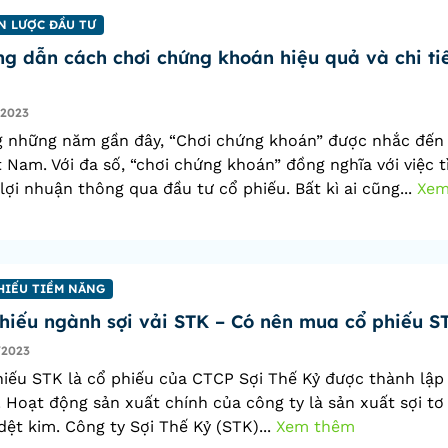
N LƯỢC ĐẦU TƯ
g dẫn cách chơi chứng khoán hiệu quả và chi ti
/2023
g những năm gần đây, “Chơi chứng khoán” được nhắc đến
t Nam. Với đa số, “chơi chứng khoán” đồng nghĩa với việc 
lợi nhuận thông qua đầu tư cổ phiếu. Bất kì ai cũng...
Xe
HIẾU TIỀM NĂNG
hiếu ngành sợi vải STK – Có nên mua cổ phiếu S
/2023
iếu STK là cổ phiếu của CTCP Sợi Thế Kỷ được thành lậ
 Hoạt động sản xuất chính của công ty là sản xuất sợi tơ
dệt kim. Công ty Sợi Thế Kỷ (STK)...
Xem thêm