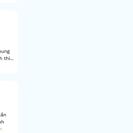
hung
thì...
hần
nh
m