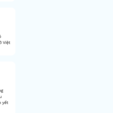
ô
 Việt
ng
u
m yết