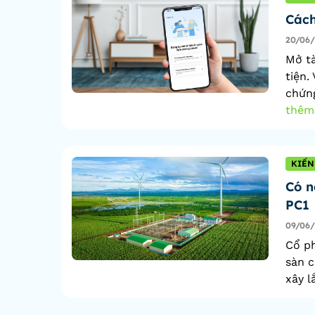
Cách
20/06
Mở tà
tiện.
chứng
thêm
KIẾN
Có n
PC1
09/06
Cổ ph
sàn c
xây l