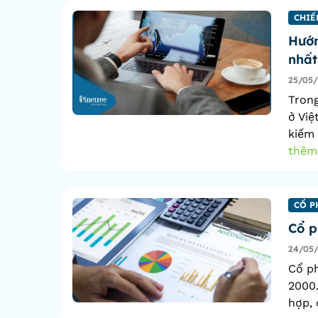
CHIẾ
Hướn
nhất
25/05
Tron
ở Việ
kiếm 
thêm
CỔ P
Cổ p
24/05
Cổ ph
2000.
hợp, 