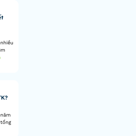
ết
 nhiều
tìm
m
TK?
p năm
 tổng