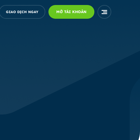
MỞ TÀI KHOẢN
GIAO DỊCH NGAY