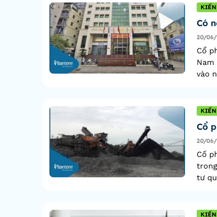
KIẾN
Có n
20/06
Cổ ph
Nam (
vào n
KIẾN
Cổ p
20/06
Cố ph
tron
tư qu
KIẾN