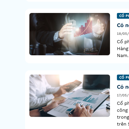
CỔ P
Có n
18/05
Cổ ph
Hàng 
Nam. 
CỔ P
Có n
17/05/
Cổ p
công
trong
trên 