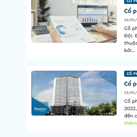
CỔ P
Cổ p
16/01
Cổ p
Đội. 
thuộ
bởi...
CỔ P
Cổ p
13/01
Cổ ph
2022,
đến c
thêm