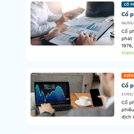
CỔ P
Cổ p
06/03
Cổ p
phát 
1976,
thêm
KIẾN
Cổ p
17/02/
Cổ ph
phiếu
dịch