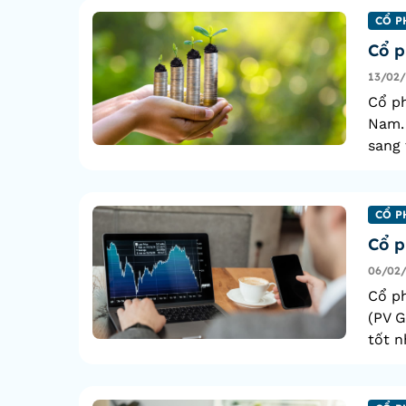
CỔ P
Cổ p
13/02
Cổ ph
Nam.
sang 
CỔ P
Cổ p
06/02
Cổ ph
(PV G
tốt n