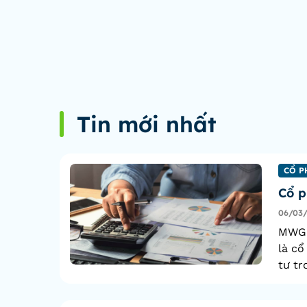
Tin mới nhất
CỔ P
Cổ p
06/03
MWG l
là cổ
tư tr