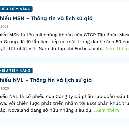
HIẾU TIỀM NĂNG
hiếu MSN – Thông tin và lịch sử giá
/2023
hiếu MSN là tên mã chứng khoán của CTCP Tập đoàn Mas
 Group đã 10 lần liên tiếp có mặt trong danh sách 50 cô
yết tốt nhất Việt Nam do tạp chí Forbes bình...
Xem thêm
HIẾU TIỀM NĂNG
hiếu NVL – Thông tin và lịch sử giá
/2023
iếu NVL là cổ phiếu của Công ty Cổ phần Tập đoàn Đầu t
Va. Với chiến lược phát triển nhắm tới BĐS phân khúc tr
ấp, Novaland đang sở hữu những siêu dự...
Xem thêm