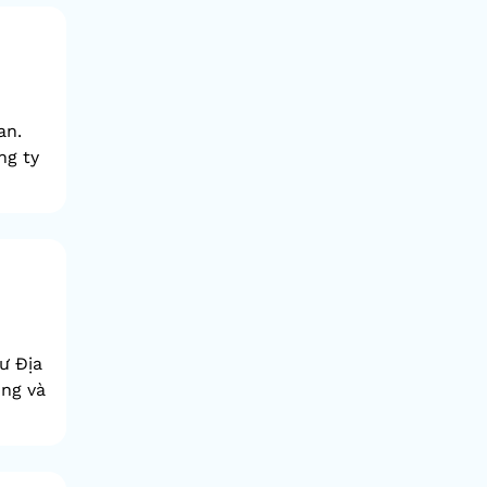
an.
ng ty
ư Địa
ung và