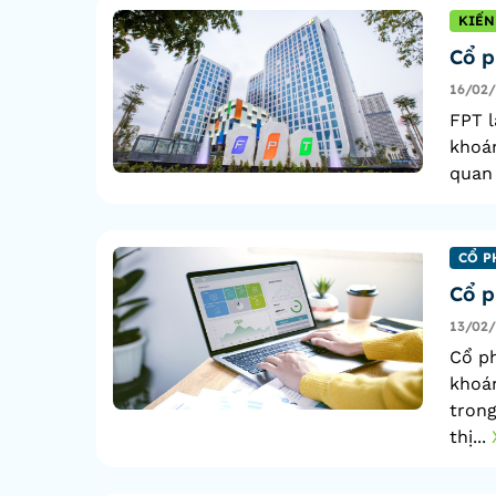
KIẾN
Cổ p
16/02
FPT l
khoán
quan 
CỔ P
Cổ p
13/02
Cổ p
khoá
trong
thị...