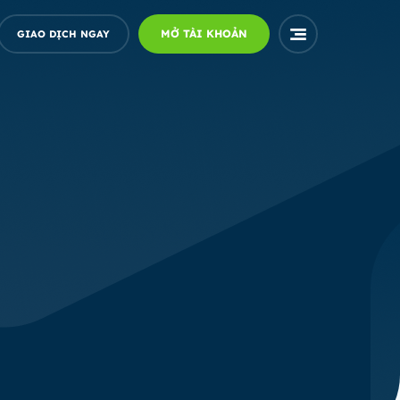
MỞ TÀI KHOẢN
GIAO DỊCH NGAY