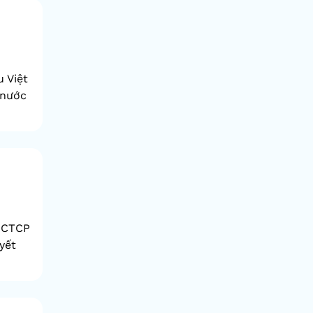
 Việt
 nước
– CTCP
yết