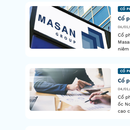
CỔ P
Cổ p
06/01
Cổ p
Masan
niêm 
CỔ P
Cổ p
04/01
Cổ ph
ốc No
cao c