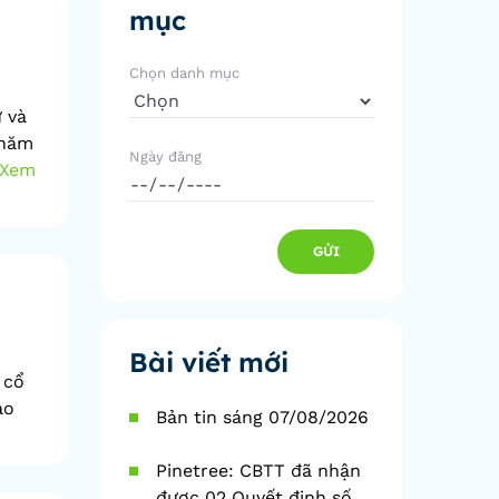
mục
Chọn danh mục
 và
 năm
Ngày đăng
Xem
GỬI
Bài viết mới
 cổ
ao
Bản tin sáng 07/08/2026
Pinetree: CBTT đã nhận
được 02 Quyết định số