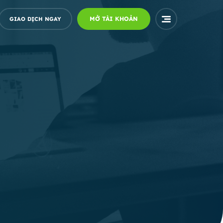
MỞ TÀI KHOẢN
GIAO DỊCH NGAY