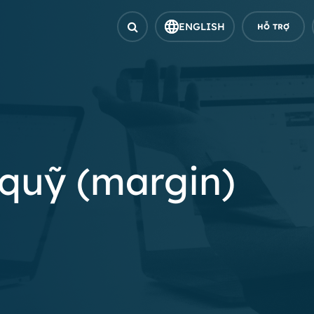
ENGLISH
HỖ TRỢ
quỹ (margin)