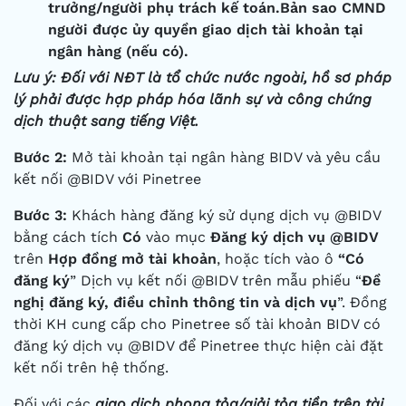
trưởng/người phụ trách kế toán.Bản sao CMND
người được ủy quyền giao dịch tài khoản tại
ngân hàng (nếu có).
Lưu ý:
Đối với NĐT là tổ chức nước ngoài, hồ sơ pháp
lý phải được hợp pháp hóa lãnh sự và công chứng
dịch thuật sang tiếng Việt.
Bước 2:
Mở tài khoản tại ngân hàng BIDV và yêu cầu
kết nối @BIDV với Pinetree
Bước 3:
Khách hàng đăng ký sử dụng dịch vụ @BIDV
bằng cách tích
Có
vào mục
Đăng ký dịch vụ @BIDV
trên
Hợp đồng mở tài khoản
, hoặc tích vào ô
“Có
đăng ký
” Dịch vụ kết nối @BIDV trên mẫu phiếu “
Đề
nghị đăng ký, điều chỉnh thông tin và dịch vụ
”. Đồng
thời KH cung cấp cho Pinetree số tài khoản BIDV có
đăng ký dịch vụ @BIDV để Pinetree thực hiện cài đặt
kết nối trên hệ thống.
Đối với các
giao dịch phong tỏa/giải tỏa tiền trên tài