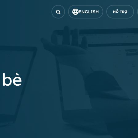
ENGLISH
HỖ TRỢ
 bè